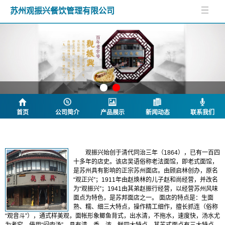
苏州观振兴餐饮管理有限公司
首页
公司简介
产品展示
新闻动态
联系我们
公司简介
观振兴始创于清代同治三年（1864），已有一百四
十多年的店史。该店吴语俗称老法面馆，即老式面馆，
是苏州具有影响的正宗苏州面店。由顾启林创办，原名
“观正兴”；1911年由赵焕林的儿子赵和尚经营，并改名
为“观振兴”；1941由其弟赵振行经营，以经营苏州风味
面点为特色，是苏邦面店之一。 面店的特点是：生面
熟、糯、细三大特点，操作精工细作，擅长抓连（俗称
“观音斗”），通式样美观，面帐形象鲫鱼背式，出水清，不拖水，速度快，汤水尤