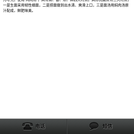
为考究，使用“闷肉汤”，具有清、香、浓、鲜四大特点。其苏式面点有三大特点，
一是生面采用韧性细面，二是捞面做到出水清、爽滑上口，三是面汤用焖肉汤原
汁配成，鲜肥味美。
产品展示
电话
短信